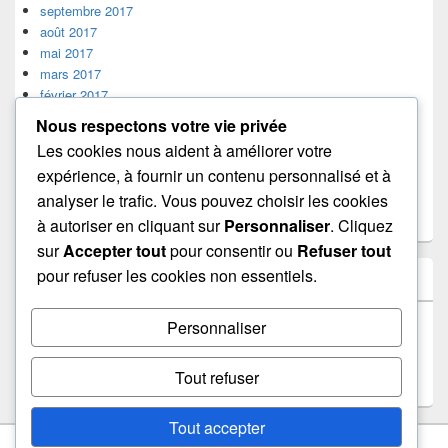
septembre 2017
août 2017
mai 2017
mars 2017
février 2017
janvier 2017
Nous respectons votre vie privée
décembre 2016
Les cookies nous aident à améliorer votre
octobre 2016
expérience, à fournir un contenu personnalisé et à
juillet 2016
analyser le trafic. Vous pouvez choisir les cookies
mars 2016
septembre 2015
à autoriser en cliquant sur
Personnaliser
. Cliquez
sur
Accepter tout
pour consentir ou
Refuser tout
pour refuser les cookies non essentiels.
MÉTA
Connexion
Personnaliser
Flux des publications
Flux des commentaires
Tout refuser
Site de WordPress-FR
Tout accepter