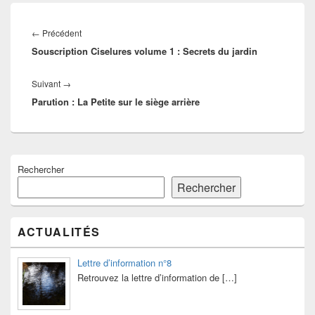
Navigation
de
Article
←
Précédent
l’article
Souscription Ciselures volume 1 : Secrets du jardin
précédent :
Article
Suivant
→
Parution : La Petite sur le siège arrière
suivant :
Zone
Rechercher
principale
de
Rechercher
widget
pour
la
ACTUALITÉS
barre
latérale
Lettre d’information n°8
Retrouvez la lettre d’information de
[…]