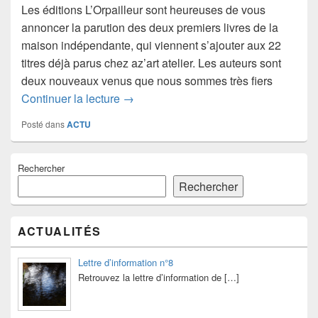
Les éditions L’Orpailleur sont heureuses de vous
annoncer la parution des deux premiers livres de la
maison indépendante, qui viennent s’ajouter aux 22
titres déjà parus chez az’art atelier. Les auteurs sont
deux nouveaux venus que nous sommes très fiers
Parution février 2024
Continuer la lecture
→
Posté dans
ACTU
Zone
Rechercher
principale
de
Rechercher
widget
pour
la
ACTUALITÉS
barre
latérale
Lettre d’information n°8
Retrouvez la lettre d’information de
[…]