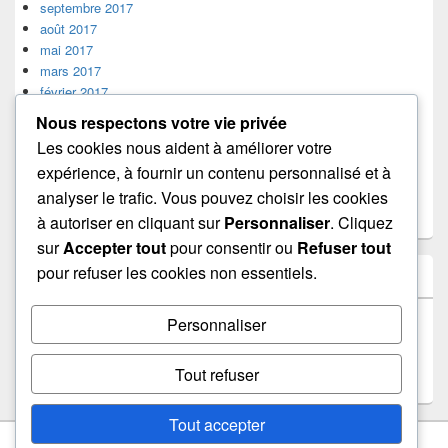
septembre 2017
août 2017
mai 2017
mars 2017
février 2017
janvier 2017
Nous respectons votre vie privée
décembre 2016
Les cookies nous aident à améliorer votre
octobre 2016
expérience, à fournir un contenu personnalisé et à
juillet 2016
analyser le trafic. Vous pouvez choisir les cookies
mars 2016
septembre 2015
à autoriser en cliquant sur
Personnaliser
. Cliquez
sur
Accepter tout
pour consentir ou
Refuser tout
pour refuser les cookies non essentiels.
MÉTA
Connexion
Personnaliser
Flux des publications
Flux des commentaires
Tout refuser
Site de WordPress-FR
Tout accepter