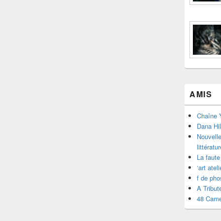
AMIS
Chaîne Y
Dana Hil
Nouvelle
littératur
La faute
‘art atel
f de ph
A Tribut
48 Came