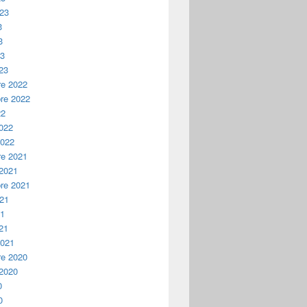
023
3
3
23
23
e 2022
re 2022
22
2022
2022
e 2021
 2021
re 2021
021
21
21
2021
e 2020
 2020
0
0