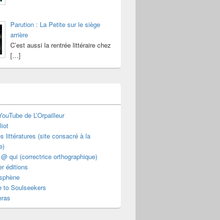
Parution : La Petite sur le siège
arrière
C’est aussi la rentrée littéraire chez
[…]
ouTube de L’Orpailleur
liot
s littératures (site consacré à la
e)
 @ qui (correctrice orthographique)
ier éditions
osphène
e to Soulseekers
ras