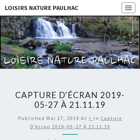
LOISIRS NATURE PAULHAC
Togg
navig
LOISIRS
Site De
L'association
Loisirs
NATURE
Nature
Paulhac
PAULHAC
CAPTURE D’ÉCRAN 2019-
05-27 À 21.11.19
Published
Mai 27, 2019
At
×
In
Capture
D’écran 2019-05-27 À 21.11.19