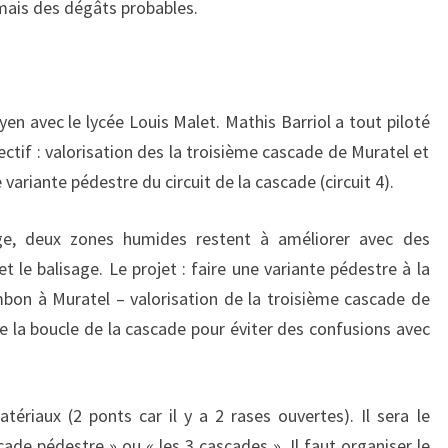
u mais des dégâts probables.
n avec le lycée Louis Malet. Mathis Barriol a tout piloté
ctif : valorisation des la troisième cascade de Muratel et
e variante pédestre du circuit de la cascade (circuit 4).
ge, deux zones humides restent à améliorer avec des
 le balisage. Le projet : faire une variante pédestre à la
bon à Muratel – valorisation de la troisième cascade de
de la boucle de la cascade pour éviter des confusions avec
tériaux (2 ponts car il y a 2 rases ouvertes). Il sera le
ade pédestre » ou « les 3 cascades ». Il faut organiser le