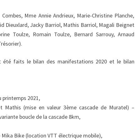
COMPTE-
RENDU.
Combes, Mme Annie Andrieux, Marie-Christine Planche,
d Dieuxlard, Jacky Barriol, Mathis Barriol, Magali Beignet
Corine Toulze, Romain Toulze, Bernard Sarrouy, Arnaud
Trésorier).
 été faits le bilan des manifestations 2020 et le bilan
 printemps 2021,
et Mathis (mise en valeur 3ème cascade de Muratel) –
– variante boucle de la cascade 8km,
e Mika Bike (location VTT électrique mobile),