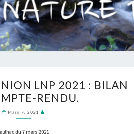
PAUL
PREMIÈRE
NION LNP 2021 : BILAN
RÉUNION
OMPTE-RENDU.
LNP
2021
:
Mars 7, 2021
BILAN
ET
Paulhac du 7 mars 2021