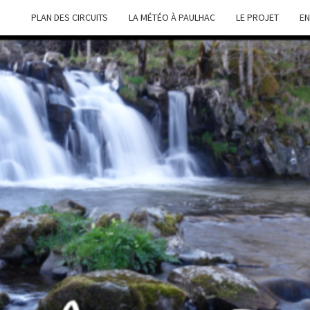
PLAN DES CIRCUITS
LA MÉTÉO À PAULHAC
LE PROJET
EN
LOIS
Site De
L'association
Loisirs
Nature
NAT
Paulhac