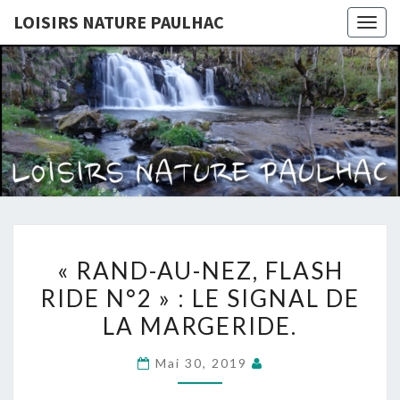
LOISIRS NATURE PAULHAC
Togg
navig
LOISIRS
Site De
L'association
Loisirs
NATURE
Nature
Paulhac
PAULHAC
« RAND-
« RAND-AU-NEZ, FLASH
AU-
RIDE N°2 » : LE SIGNAL DE
NEZ,
LA MARGERIDE.
FLASH
RIDE
Mai 30, 2019
N°2 »
: