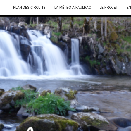
PLAN DES CIRCUITS
LA MÉTÉO À PAULHAC
LE PROJET
EN
LOIS
Site De
L'association
Loisirs
Nature
NAT
Paulhac