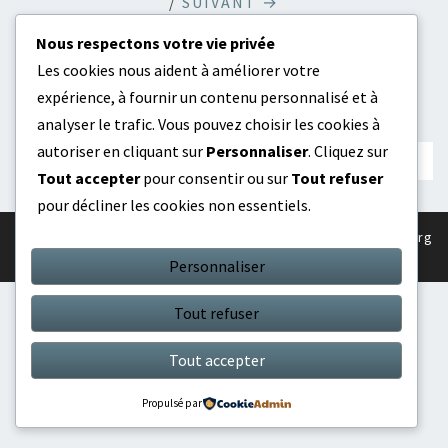
/
SUIVANT →
Nous respectons votre vie privée
Les cookies nous aident à améliorer votre
Les Commentaires Et Les Rétroliens Sont
expérience, à fournir un contenu personnalisé et à
Fermés.
analyser le trafic. Vous pouvez choisir les cookies à
autoriser en cliquant sur
Personnaliser
. Cliquez sur
Tout accepter
pour consentir ou sur
Tout refuser
pour décliner les cookies non essentiels.
© 2026
|
Fièrement propulsé par
WordPress
|
Thème :
Nisarg
Personnaliser
Tout refuser
Tout accepter
Propulsé par