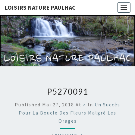
LOISIRS NATURE PAULHAC
Togg
navig
LOISIRS
Site De
L'association
Loisirs
NATURE
Nature
Paulhac
PAULHAC
P5270091
Published
Mai 27, 2018
At
×
In
Un Succès
Pour La Boucle Des Fleurs Malgré Les
Orages