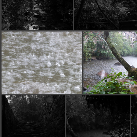
P1140095
P1140100
P1140106
P1140107