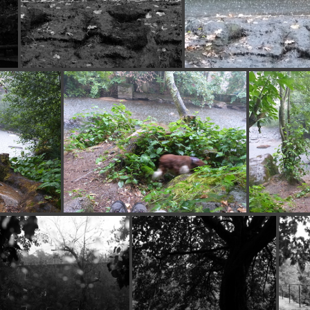
P1140102
P114010
P1140108