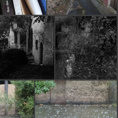
P1140082
P1140084
P1140093
P1140094