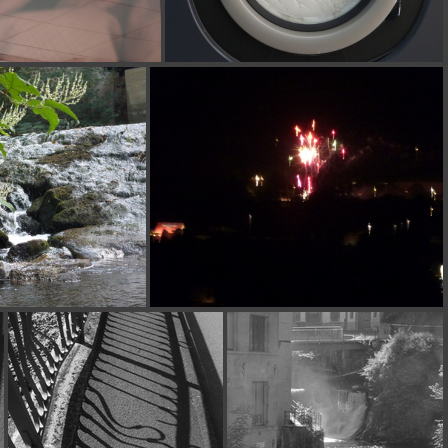
P1130112
P1130113
0137
P1130132