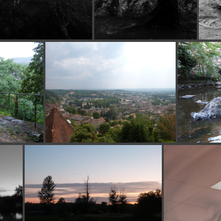
P1140117
P1140120
P1130958