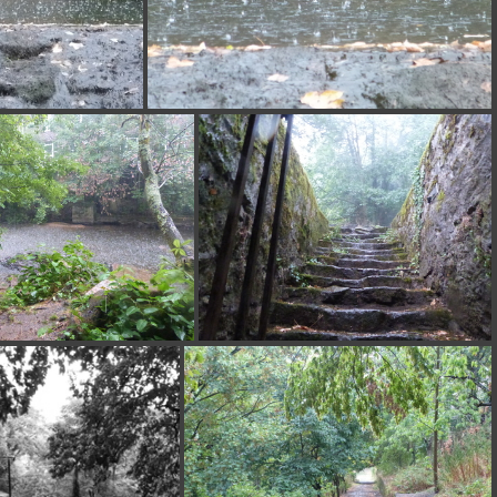
3
P1140105
P1140110
P1140111