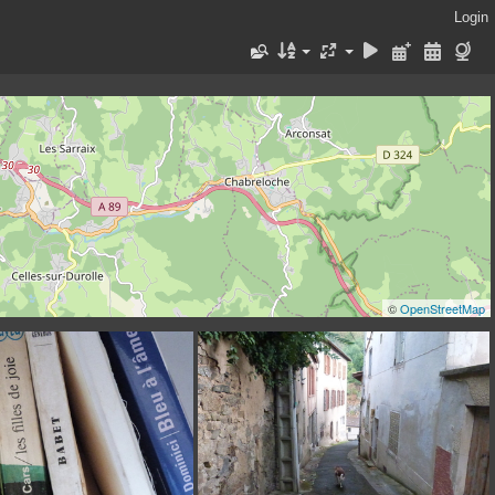
Login
©
OpenStreetMap