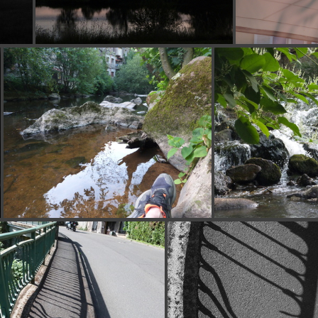
P1130110
P1130135
P113