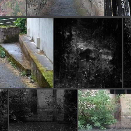
P1140081
P1140088
P1140092