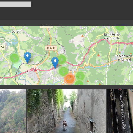
5
3
8
3
3
281
4