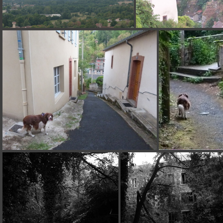
P1140076
P1140079
P1140085