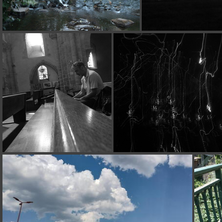
P1130407
P1130108
P1130123
P1130126