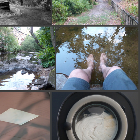
P1140122
P1140123
P1130405
P1130406