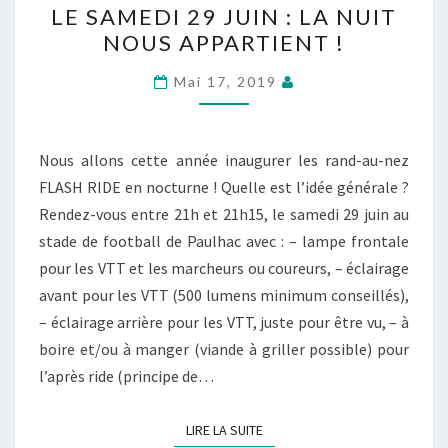
LE SAMEDI 29 JUIN : LA NUIT
SAMEDI
NOUS APPARTIENT !
29
JUIN
Mai 17, 2019
:
LA
NUIT
Nous allons cette année inaugurer les rand-au-nez
NOUS
FLASH RIDE en nocturne ! Quelle est l’idée générale ?
APPARTIENT
Rendez-vous entre 21h et 21h15, le samedi 29 juin au
!
stade de football de Paulhac avec : – lampe frontale
pour les VTT et les marcheurs ou coureurs, – éclairage
avant pour les VTT (500 lumens minimum conseillés),
– éclairage arrière pour les VTT, juste pour être vu, – à
boire et/ou à manger (viande à griller possible) pour
l’après ride (principe de…
LIRE LA SUITE
LIRE LA SUITE