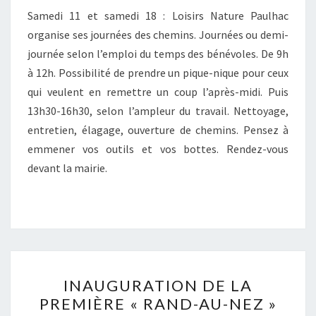
:
Samedi 11 et samedi 18 : Loisirs Nature Paulhac
NETTOYAGE
organise ses journées des chemins. Journées ou demi-
DES
journée selon l’emploi du temps des bénévoles. De 9h
CHEMINS
à 12h. Possibilité de prendre un pique-nique pour ceux
!
qui veulent en remettre un coup l’après-midi. Puis
13h30-16h30, selon l’ampleur du travail. Nettoyage,
entretien, élagage, ouverture de chemins. Pensez à
emmener vos outils et vos bottes. Rendez-vous
devant la mairie.
INAUGURATION
INAUGURATION DE LA
DE
PREMIÈRE « RAND-AU-NEZ »
LA