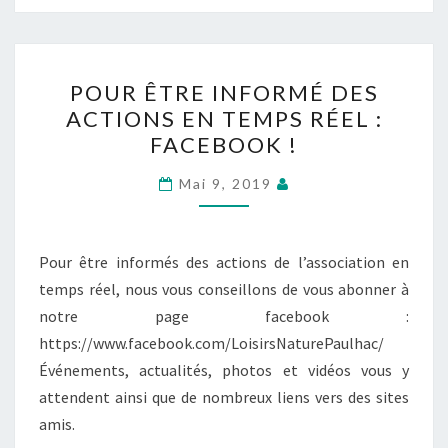
POUR
POUR ÊTRE INFORMÉ DES
ÊTRE
ACTIONS EN TEMPS RÉEL :
INFORMÉ
FACEBOOK !
DES
ACTIONS
Mai 9, 2019
EN
TEMPS
RÉEL
Pour être informés des actions de l’association en
:
temps réel, nous vous conseillons de vous abonner à
FACEBOOK
notre page facebook :
!
https://www.facebook.com/LoisirsNaturePaulhac/
Événements, actualités, photos et vidéos vous y
attendent ainsi que de nombreux liens vers des sites
amis.