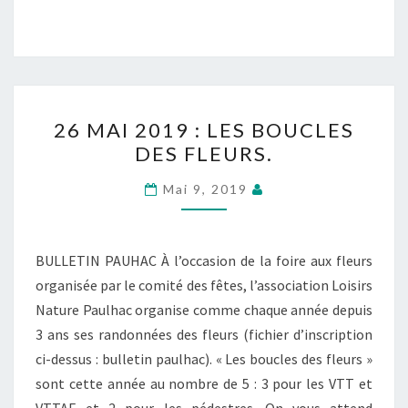
26
26 MAI 2019 : LES BOUCLES
MAI
DES FLEURS.
2019
:
Mai 9, 2019
LES
BOUCLES
DES
BULLETIN PAUHAC À l’occasion de la foire aux fleurs
FLEURS.
organisée par le comité des fêtes, l’association Loisirs
Nature Paulhac organise comme chaque année depuis
3 ans ses randonnées des fleurs (fichier d’inscription
ci-dessus : bulletin paulhac). « Les boucles des fleurs »
sont cette année au nombre de 5 : 3 pour les VTT et
VTTAE et 2 pour les pédestres. On vous attend