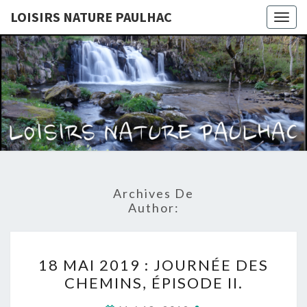
LOISIRS NATURE PAULHAC
Togg
navig
LOISIRS
Site De
L'association
Loisirs
NATURE
Nature
Paulhac
PAULHAC
Archives De
Author:
18
18 MAI 2019 : JOURNÉE DES
MAI
CHEMINS, ÉPISODE II.
2019
: