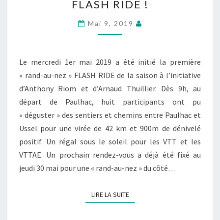
FLASH RIDE !
PREMIÈRE
« RAND-
Mai 9, 2019
AU-
NEZ »
FLASH
Le mercredi 1er mai 2019 a été initié la première
RIDE
« rand-au-nez » FLASH RIDE de la saison à l’initiative
!
d’Anthony Riom et d’Arnaud Thuillier. Dès 9h, au
départ de Paulhac, huit participants ont pu
« déguster » des sentiers et chemins entre Paulhac et
Ussel pour une virée de 42 km et 900m de dénivelé
positif. Un régal sous le soleil pour les VTT et les
VTTAE. Un prochain rendez-vous a déjà été fixé au
jeudi 30 mai pour une « rand-au-nez » du côté…
LIRE LA SUITE
LIRE LA SUITE