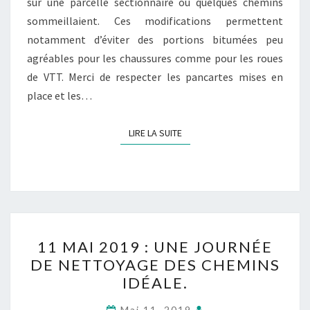
sur une parcelle sectionnaire où quelques chemins
sommeillaient. Ces modifications permettent
notamment d’éviter des portions bitumées peu
agréables pour les chaussures comme pour les roues
de VTT. Merci de respecter les pancartes mises en
place et les…
LIRE LA SUITE
LIRE LA SUITE
11
11 MAI 2019 : UNE JOURNÉE
MAI
DE NETTOYAGE DES CHEMINS
2019
IDÉALE.
:
UNE
Mai 11, 2019