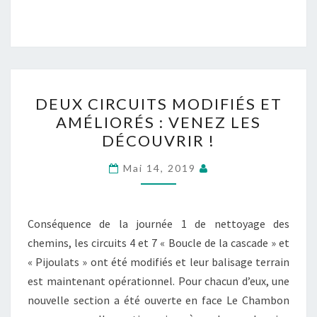
DEUX
DEUX CIRCUITS MODIFIÉS ET
CIRCUITS
AMÉLIORÉS : VENEZ LES
MODIFIÉS
DÉCOUVRIR !
ET
AMÉLIORÉS
Mai 14, 2019
:
VENEZ
LES
Conséquence de la journée 1 de nettoyage des
DÉCOUVRIR
chemins, les circuits 4 et 7 « Boucle de la cascade » et
!
« Pijoulats » ont été modifiés et leur balisage terrain
est maintenant opérationnel. Pour chacun d’eux, une
nouvelle section a été ouverte en face Le Chambon