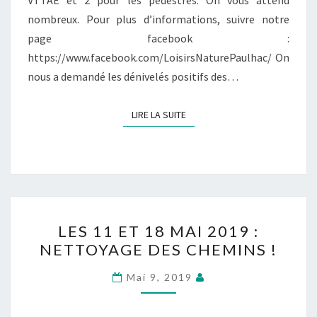
nombreux. Pour plus d’informations, suivre notre
page facebook :
https://www.facebook.com/LoisirsNaturePaulhac/ On
nous a demandé les dénivelés positifs des…
LIRE LA SUITE
LIRE LA SUITE
LES
LES 11 ET 18 MAI 2019 :
11
NETTOYAGE DES CHEMINS !
ET
18
Mai 9, 2019
MAI
2019