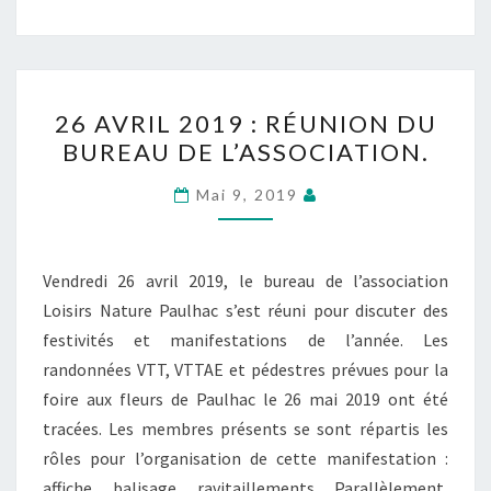
26
26 AVRIL 2019 : RÉUNION DU
AVRIL
BUREAU DE L’ASSOCIATION.
2019
:
Mai 9, 2019
RÉUNION
DU
BUREAU
Vendredi 26 avril 2019, le bureau de l’association
DE
Loisirs Nature Paulhac s’est réuni pour discuter des
L’ASSOCIATION.
festivités et manifestations de l’année. Les
randonnées VTT, VTTAE et pédestres prévues pour la
foire aux fleurs de Paulhac le 26 mai 2019 ont été
tracées. Les membres présents se sont répartis les
rôles pour l’organisation de cette manifestation :
affiche, balisage, ravitaillements. Parallèlement,