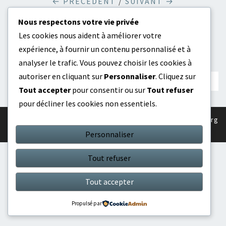
← PRÉCÉDENT
/
SUIVANT →
Nous respectons votre vie privée
Les cookies nous aident à améliorer votre
Les Commentaires Et Les Rétroliens Sont
expérience, à fournir un contenu personnalisé et à
Fermés.
analyser le trafic. Vous pouvez choisir les cookies à
autoriser en cliquant sur
Personnaliser
. Cliquez sur
Tout accepter
pour consentir ou sur
Tout refuser
pour décliner les cookies non essentiels.
© 2026
|
Fièrement propulsé par
WordPress
|
Thème :
Nisarg
Personnaliser
Tout refuser
Tout accepter
Propulsé par